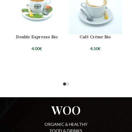
Double Expresso Bio
Café Crème Bio
4.00
€
4.50
€
WOO
ORGANIC & HEALTHY
FOOD & DRINKS