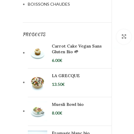
BOISSONS CHAUDES
PRODUCTS
C
Carrot Cake Vegan Sans
Gluten Bio 🌱
6.00
€
LA GRECQUE
13.50
€
Muesli Bowl bio
8.00
€
Fromage blanc bio