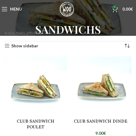
0
MENU
0.00
€
SANDWICHS
4 résultats affichés
Show sidebar
CLUB SANDWICH
CLUB SANDWICH DINDE
POULET
9.00
€